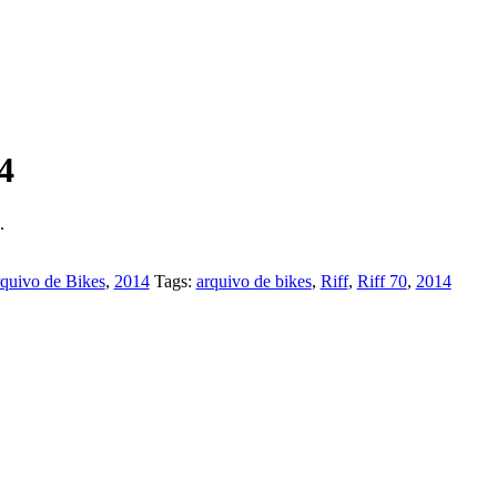
4
.
quivo de Bikes
,
2014
Tags:
arquivo de bikes
,
Riff
,
Riff 70
,
2014