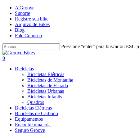
Skip
A Groove
to
Suporte
main
Registre sua bike
content
Arquivo de Bikes
Blog
Fale Conosco
Pressione "enter" para buscar ou ESC pa
Close
Search
Buscar..
account
0
Menu
Bicicletas
Bicicletas Elétricas
Bicicletas de Montanha
Bicicletas de Estrada
Bicicletas Urbanas
Bicicletas Infantis
Quadros
Bicicletas Elétricas
Bicicletas de Carbono
Equipamentos
Encontre uma loja
Seguro Groove